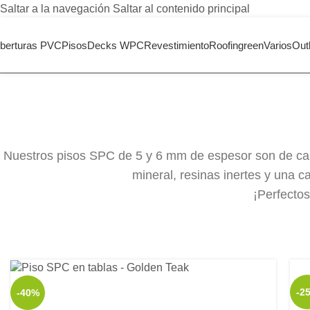
Saltar a la navegación
Saltar al contenido principal
berturas PVC
Pisos
Decks WPC
Revestimiento
Roofingreen
Varios
Outl
PISO
Nuestros pisos SPC de 5 y 6 mm de espesor son de cali
Vinílicos
mineral, resinas inertes y una 
¡Perfectos
Ficha técnica
-2
-40%