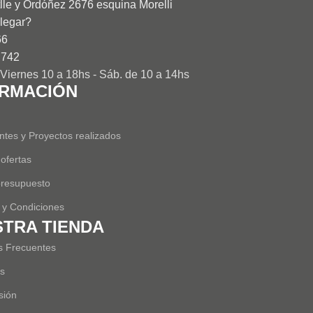
lle y Ordóñez 2676 esquina Morelli
legar?
66
 742
Viernes 10 a 18hs - Sáb. de 10 a 14hs
ORMACIÓN
tes y Proyectos realizados
 ofertas
 presupuesto
 y Condiciones
TRA TIENDA
s Frecuentes
s
sión