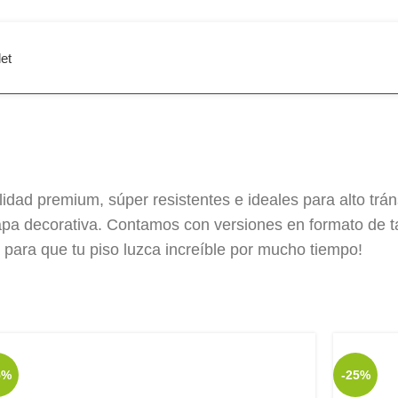
et
 GOLDEN TEAK
- 4
0% OFF
dad premium, súper resistentes e ideales para alto trán
 SPC
capa decorativa. Contamos con versiones en formato de t
 para que tu piso luzca increíble por mucho tiempo!
5%
-25%