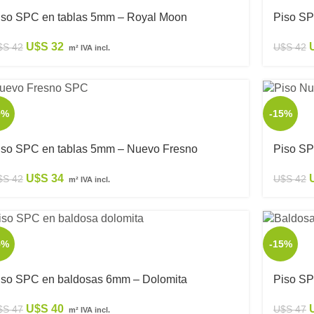
iso SPC en tablas 5mm – Royal Moon
Piso SP
U$S
32
$S
42
U$S
42
m² IVA incl.
0%
-15%
iso SPC en tablas 5mm – Nuevo Fresno
Piso SP
U$S
34
$S
42
U$S
42
m² IVA incl.
5%
-15%
iso SPC en baldosas 6mm – Dolomita
Piso SP
U$S
40
$S
47
U$S
47
m² IVA incl.