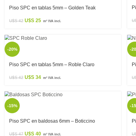
P
Piso SPC en tablas 5mm – Golden Teak
U$S
25
U
U$S
42
m² IVA incl.
-20%
-2
Piso SPC en tablas 5mm – Roble Claro
P
U$S
34
U$S
42
U
m² IVA incl.
-15%
-1
Piso SPC en baldosas 6mm – Boticcino
P
U$S
40
U$S
47
U
m² IVA incl.