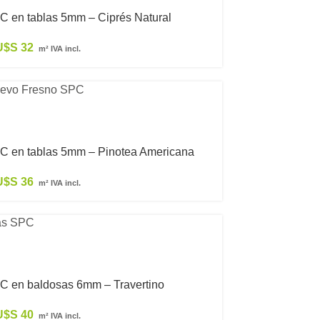
C en tablas 5mm – Ciprés Natural
U$S
32
m² IVA incl.
C en tablas 5mm – Pinotea Americana
U$S
36
m² IVA incl.
C en baldosas 6mm – Travertino
U$S
40
m² IVA incl.