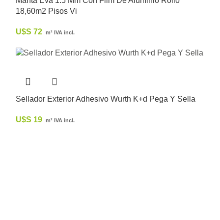
Manta Eva 1.5 Mm Con Film De Aluminio Rollo
18,60m2 Pisos Vi
U$S
72
m² IVA incl.
Sellador Exterior Adhesivo Wurth K+d Pega Y Sella
U$S
19
m² IVA incl.