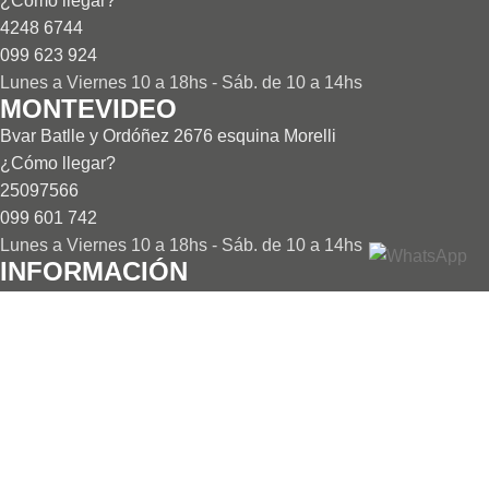
¿Cómo llegar?
4248 6744
099 623 924
Lunes a Viernes 10 a 18hs - Sáb. de 10 a 14hs
MONTEVIDEO
Bvar Batlle y Ordóñez 2676 esquina Morelli
¿Cómo llegar?
25097566
099 601 742
Lunes a Viernes 10 a 18hs - Sáb. de 10 a 14hs
INFORMACIÓN
Nosotros
Antecedentes y Proyectos realizados
Outlet de ofertas
Solicitar presupuesto
Términos y Condiciones
NUESTRA TIENDA