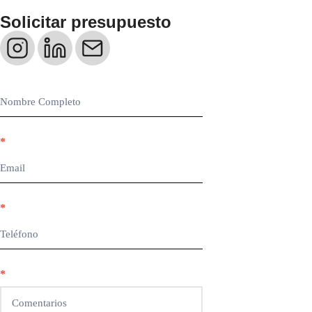
Solicitar presupuesto
Contacto
web
*
*
*