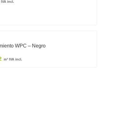
IVA incl.
miento WPC – Negro
2
m² IVA incl.