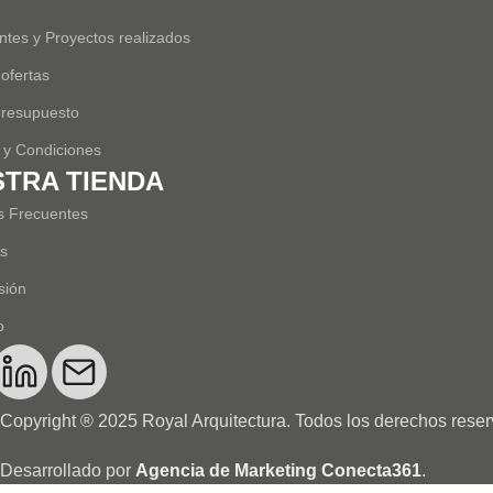
tes y Proyectos realizados
 ofertas
 presupuesto
 y Condiciones
TRA TIENDA
s Frecuentes
s
sión
o
Copyright ® 2025 Royal Arquitectura. Todos los derechos rese
Desarrollado por
Agencia de Marketing Conecta361
.