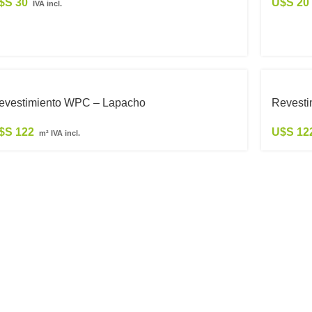
$S
30
U$S
20
IVA incl.
evestimiento WPC – Lapacho
Revesti
$S
122
U$S
12
m² IVA incl.