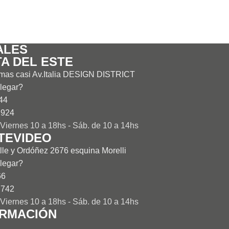
ALES
A DEL ESTE
imas casi Av.Italia DESIGN DISTRICT
legar?
44
 924
Viernes 10 a 18hs - Sáb. de 10 a 14hs
TEVIDEO
lle y Ordóñez 2676 esquina Morelli
legar?
66
 742
Viernes 10 a 18hs - Sáb. de 10 a 14hs
ORMACIÓN