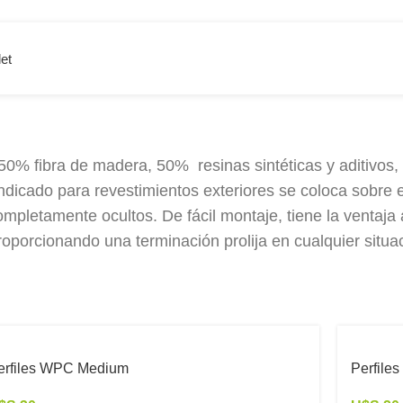
et
 fibra de madera, 50% resinas sintéticas y aditivos, no
iento WPC
 Indicado para revestimientos exteriores se coloca sobre
pletamente ocultos. De fácil montaje, tiene la ventaja a
roporcionando una terminación prolija en cualquier situa
écnica
erfiles WPC Medium
Perfile