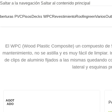
Saltar a la navegación
Saltar al contenido principal
berturas PVC
Pisos
Decks WPC
Revestimiento
Roofingreen
Varios
Outl
El WPC (Wood Plastic Composite) un compuesto de 50%
Revestim
mantenimiento, no se astilla y es muy fácil de limpiar.
de clips de aluminio fijados a las mismas quedando com
lateral y esquinas p
Ficha t
AGOT
P
ADO