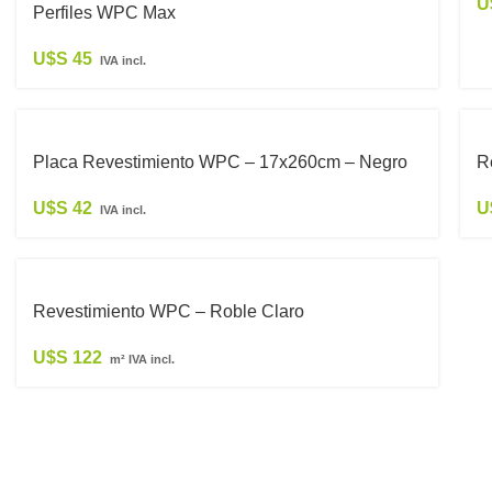
U
Perfiles WPC Max
U$S
45
IVA incl.
Placa Revestimiento WPC – 17x260cm – Negro
R
U$S
42
U
IVA incl.
Revestimiento WPC – Roble Claro
U$S
122
m² IVA incl.