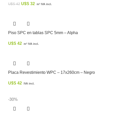
U$S
32
U$S
42
m² IVA incl.
Piso SPC en tablas SPC 5mm – Alpha
U$S
42
m² IVA incl.
Placa Revestimiento WPC – 17x260cm – Negro
U$S
42
IVA incl.
-30%