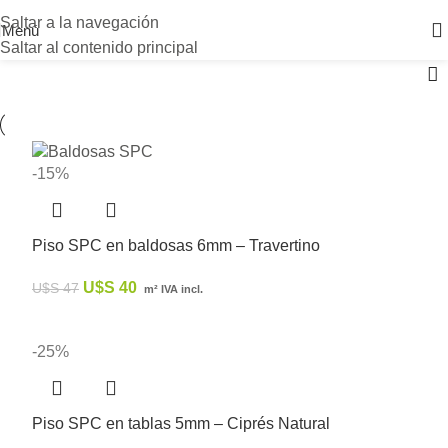
Saltar a la navegación
Menú
Saltar al contenido principal
-15%
Piso SPC en baldosas 6mm – Travertino
U$S
40
U$S
47
m² IVA incl.
-25%
Piso SPC en tablas 5mm – Ciprés Natural