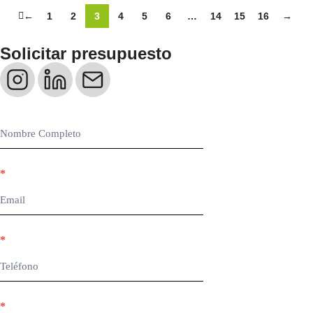
←
1
2
3
4
5
6
…
14
15
16
→
Solicitar presupuesto
Contacto
web
*
*
*